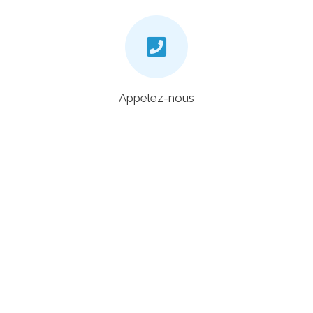
Appelez-nous
+33 4 20 88 00 48
Chat
En bas à droite de notre site